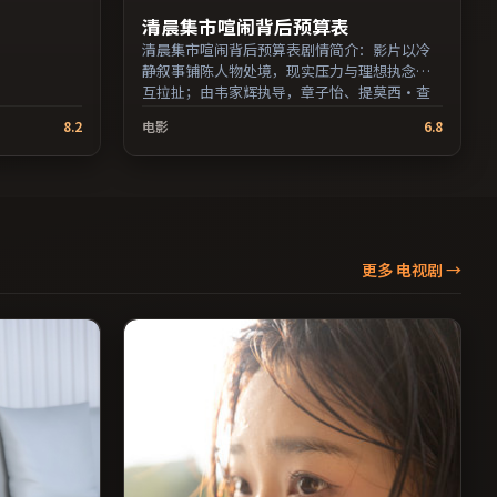
清晨集市喧闹背后预算表
清晨集市喧闹背后预算表剧情简介：影片以冷
静叙事铺陈人物处境，现实压力与理想执念相
互拉扯；由韦家辉执导，章子怡、提莫西·查
拉梅、廖凡等主演，泰国出品，惊悚类型，
8.2
电影
6.8
2024年上映 / 2024年9月4日于泰国地区院线首
映，网络平台同步更新片源。影片信息含剧情
简介与主创阵容，便于检索与比对。（国产影
视资源大全免费条目索引，支持片名与演员交
叉检索。）
更多 电视剧
→