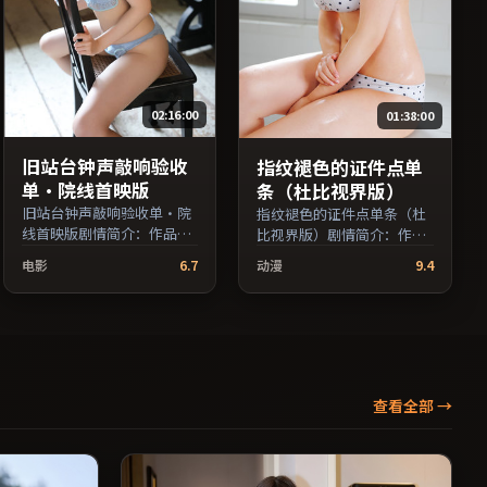
02:16:00
01:38:00
旧站台钟声敲响验收
指纹褪色的证件点单
单·院线首映版
条（杜比视界版）
旧站台钟声敲响验收单·院
指纹褪色的证件点单条（杜
线首映版剧情简介：作品关
比视界版）剧情简介：作品
注边缘群体的日常抉择，影
关注边缘群体的日常抉择，
电影
6.7
动漫
9.4
像质感兼顾院线观感与流媒
影像质感兼顾院线观感与流
体清晰度；由郭帆执导，雷
媒体清晰度；由杜琪峰执
佳音、孙俪、周冬雨等主
导，役所广司、凯特·布兰
演，中国香港出品，悬疑类
切特、周迅等主演，中国大
型，2018年上映 / 2018年10
陆出品，喜剧类型，2024年
月23日于中国香港地区院线
上映 / 2024年6月20日于中
首映，网络平台同步更新片
国大陆地区院线首映，网络
查看全部
→
源。在网络平台播放时建议
平台同步更新片源。在网络
开启高清画质以获得更佳细
平台播放时建议开启高清画
节。（国产影视资源大全免
质以获得更佳细节。（国产
费条目索引，支持片名与演
影视资源大全免费条目索