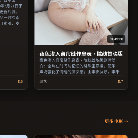
2年7月21日于
更新片源。
品一并检索
目索引，支
02:49:00
夜色渗入窗帘缝作息表·院线首映版
夜色渗入窗帘缝作息表·院线首映版剧情简
介：全片在时间与记忆的缝隙里穿梭，配乐与
声场强化了情绪的层次感；由李安执导，李秉
宪、役所广司、胡歌等主演，澳大利亚出品，
8.5
综艺
8.7
科幻类型，2019年上映 / 2019年2月23日于澳大
利亚地区院线首映，网络平台同步更新片源。
欢迎结合演员代表作与导演序列作品一并检索
观看。（国产影视资源大全免费条目索引，支
持片名与演员交叉检索。）
更多 电影
→