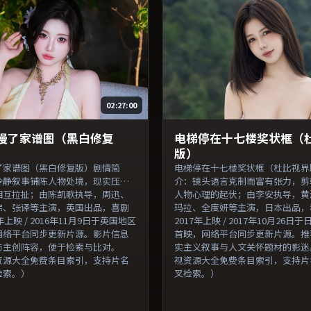
索。）
02:27:00
慢了家谱图（黑白修复
电梯停在十七楼奖状框（
版）
了家谱图（黑白修复版）剧情简
电梯停在十七楼奖状框（杜比视界
冷静叙事铺陈人物处境，现实压力
介：镜头语言克制而富有张力，剪
相互拉扯；由陈凯歌执导，周迅、
人物心理的起伏；由李安执导，黄
弗、张译等主演，英国出品，喜剧
玛拉、全度妍等主演，日本出品，
年上映 / 2016年11月9日于英国地区
2017年上映 / 2017年10月26
网络平台同步更新片源。影片信息
首映，网络平台同步更新片源。推
与主创阵容，便于检索与比对。
实主义叙事与人文关怀题材的影迷
资源大全免费条目索引，支持片名
视资源大全免费条目索引，支持片
检索。）
叉检索。）