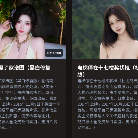
02:27:00
慢了家谱图（黑白修复
电梯停在十七楼奖状框（
版）
了家谱图（黑白修复版）剧情简
电梯停在十七楼奖状框（杜比视界
冷静叙事铺陈人物处境，现实压力
介：镜头语言克制而富有张力，剪
相互拉扯；由陈凯歌执导，周迅、
人物心理的起伏；由李安执导，黄
弗、张译等主演，英国出品，喜剧
玛拉、全度妍等主演，日本出品，
年上映 / 2016年11月9日于英国地区
2017年上映 / 2017年10月26
网络平台同步更新片源。影片信息
首映，网络平台同步更新片源。推
与主创阵容，便于检索与比对。
实主义叙事与人文关怀题材的影迷
资源大全免费条目索引，支持片名
视资源大全免费条目索引，支持片
检索。）
叉检索。）