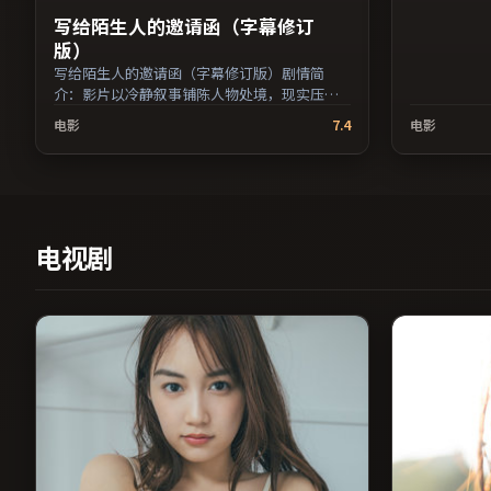
写给陌生人的邀请函（字幕修订
版）
写给陌生人的邀请函（字幕修订版）剧情简
介：影片以冷静叙事铺陈人物处境，现实压力
与理想执念相互拉扯；由朴赞郁执导，役所广
电影
7.4
电影
司、李秉宪、梁朝伟等主演，中国台湾出品，
家庭类型，2024年上映 / 2024年8月1日于中国
台湾地区院线首映，网络平台同步更新片源。
影片信息含剧情简介与主创阵容，便于检索与
比对。（国产影视资源大全免费条目索引，支
持片名与演员交叉检索。）
电视剧