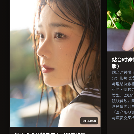
站台时钟
版）
站台时钟慢
介：影片以
与理想执念
亚当·德赖
类型，2016
院线首映，
含剧情简介
（国产影视
与演员交叉
01:43:00