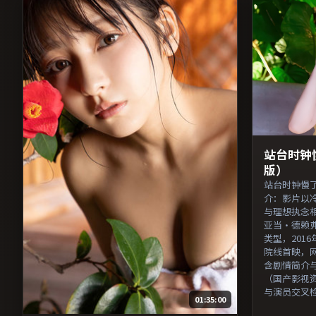
站台时钟
版）
站台时钟慢
介：影片以
与理想执念
亚当·德赖
类型，2016
院线首映，
含剧情简介
（国产影视
与演员交叉
01:35:00