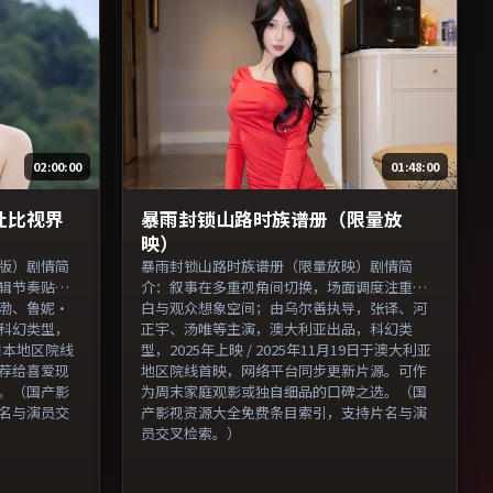
员交叉检索。）
引，支持片名与演员交叉检
索。）
02:00:00
01:48:00
杜比视界
暴雨封锁山路时族谱册（限量放
映）
版）剧情简
暴雨封锁山路时族谱册（限量放映）剧情简
辑节奏贴合
介：叙事在多重视角间切换，场面调度注重留
渤、鲁妮·
白与观众想象空间；由乌尔善执导，张译、河
科幻类型，
正宇、汤唯等主演，澳大利亚出品，科幻类
日于日本地区院线
型，2025年上映 / 2025年11月19日于澳大利亚
荐给喜爱现
地区院线首映，网络平台同步更新片源。可作
。（国产影
为周末家庭观影或独自细品的口碑之选。（国
名与演员交
产影视资源大全免费条目索引，支持片名与演
员交叉检索。）