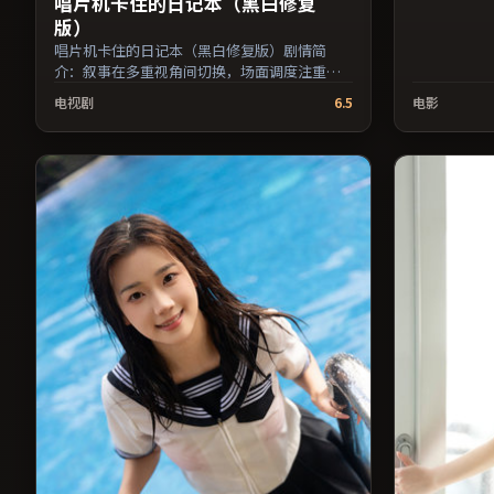
唱片机卡住的日记本（黑白修复
版）
唱片机卡住的日记本（黑白修复版）剧情简
介：叙事在多重视角间切换，场面调度注重留
白与观众想象空间；由娄烨执导，吴京、佛罗
电视剧
6.5
电影
伦斯·珀、周冬雨等主演，中国大陆出品，喜
剧类型，2019年上映 / 2019年9月7日于中国大
陆地区院线首映，网络平台同步更新片源。可
作为周末家庭观影或独自细品的口碑之选。
（国产影视资源大全免费条目索引，支持片名
与演员交叉检索。）