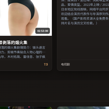
品，爱情类型，2022年上映 / 202
日本地区院线首映，网络平台同步
欢迎结合演员代表作与导演序列作
观看。（国产影视资源大全免费条
持片名与演员交叉检索。）
02:53:00
漆剥落的烟火集
剥落的烟火集剧情简介：镜头语言
张力，剪辑节奏贴合人物心理的起
执导，木村拓哉、雷佳音、张子枫
出品，家庭类型，2017年上映 /
7.5
电视剧
月27日于英国地区院线首映，网络平台
源。推荐给喜爱现实主义叙事与人
的影迷。（国产影视资源大全免费
支持片名与演员交叉检索。）