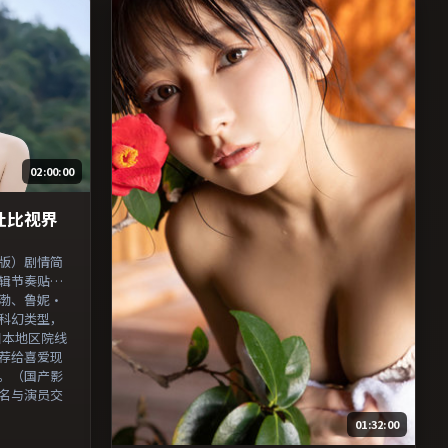
02:00:00
杜比视界
版）剧情简
辑节奏贴合
渤、鲁妮·
科幻类型，
日于日本地区院线
荐给喜爱现
。（国产影
名与演员交
01:32:00