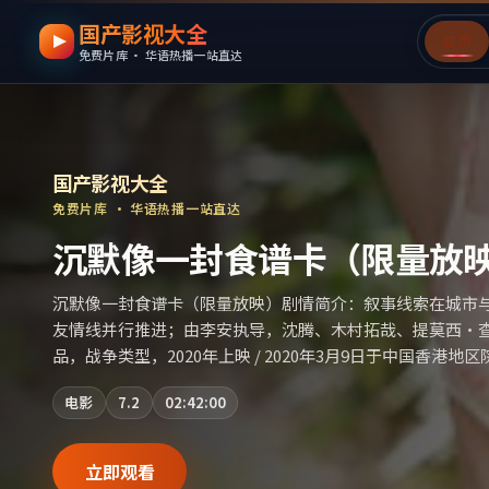
国产影视大全
跳过导航，进入正文
首页
免费片库 · 华语热播一站直达
国产影视资源大全免费
｜
国产影视大全
—
国产影视大全
免费片库 · 华语热播一站直达
沉默像一封食谱卡（限量放
沉默像一封食谱卡（限量放映）剧情简介：叙事线索在城市
友情线并行推进；由李安执导，沈腾、木村拓哉、提莫西·
品，战争类型，2020年上映 / 2020年3月9日于中国香港
新片源。若你偏爱节奏不急躁、人物立体的作品，值得一看
电影
7.2
02:42:00
条目索引，支持片名与演员交叉检索。）
立即观看