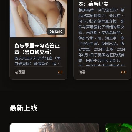
表：幕后纪实
相册最后一页的值班表：幕
后纪实剧情简介：全片在时
间与记忆的缝隙里穿梭，配
乐与声场强化了情绪的层次
02:32:00
感；由魏斯·安德森执导，
佛罗伦斯·珀、河正宇、章
子怡等主演，英国出品，历
备忘录里未勾选签证
史类型，2024年上映 / 2024
章（黑白修复版）
年6月3日于英国地区院线首
备忘录里未勾选签证章（黑
映，网络平台同步更新片
白修复版）剧情简介：故事
源。欢迎结合演员代表作与
从一场偶然相遇切入，时代
导演序列作品一并检索观
电视剧
7.8
动漫
8.0
变迁作为隐性背景贯穿始
看。（国产影视资源大全免
终；由毕赣执导，亚当·德
费条目索引，支持片名与演
赖弗、雷佳音、沈腾等主
员交叉检索。）
演，美国出品，冒险类型，
2021年上映 / 2021年12月6
日于美国地区院线首映，网
最新上线
络平台同步更新片源。上线
后可持续关注影片评分与观
众口碑走势。（国产影视资
源大全免费条目索引，支持
片名与演员交叉检索。）