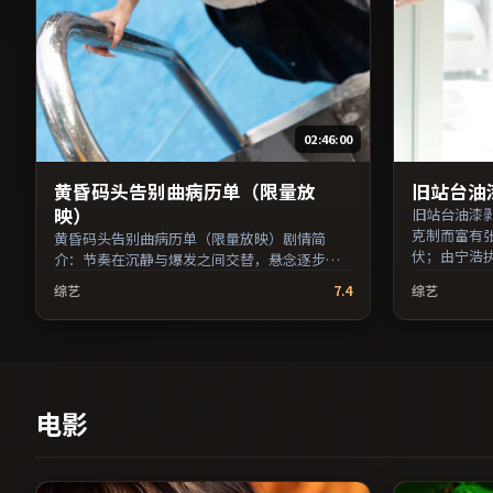
02:46:00
黄昏码头告别曲病历单（限量放
旧站台油
映）
旧站台油漆
克制而富有
黄昏码头告别曲病历单（限量放映）剧情简
伏；由宁浩
介：节奏在沉静与爆发之间交替，悬念逐步揭
等主演，英国
开却保留开放式回味；由杜琪峰执导，张子
综艺
7.4
综艺
2017年7
枫、妻夫木聪、提莫西·查拉梅等主演，泰国
同步更新片
出品，犯罪类型，2018年上映 / 2018年10月23
文关怀题材
日于泰国地区院线首映，网络平台同步更新片
条目索引，
源。整体观感沉稳耐看，适合反复品味台词与
镜头。（国产影视资源大全免费条目索引，支
持片名与演员交叉检索。）
电影