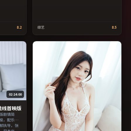
8.2
综艺
8.5
02:14:00
院线首映版
版剧情简
梭，配乐与
郁执导，张
，日本出