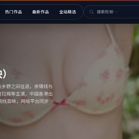
热门作品
最新作品
全站精选
 华语片库与热播索引
映）
与乡野之间往返，亲情线与
查拉梅等主演，中国香港出
地区院线首映，网络平台同步更
。（国产影视资源大全免费