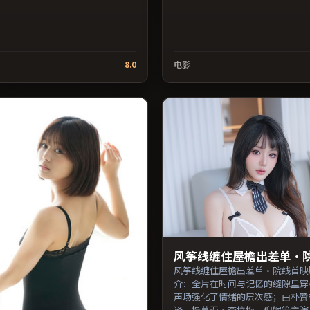
8.0
电影
风筝线缠住屋檐出差单·
风筝线缠住屋檐出差单·院线首映
介：全片在时间与记忆的缝隙里穿
声场强化了情绪的层次感；由朴赞
译、提莫西·查拉梅、倪妮等主演